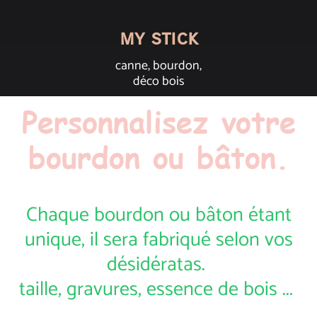
my stick
canne, bourdon,
déco bois
Personnalisez votre
bourdon ou bâton.
Chaque bourdon ou bâton étant
unique, il sera fabriqué selon vos
désidératas.
taille, gravures, essence de bois ...