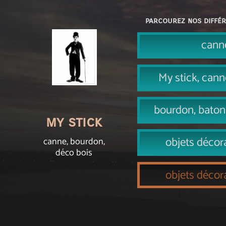
parcourez nos différ
cann
My stick, cann
bourdon, baton
my stick
objets décora
canne, bourdon,
déco bois
objets décora