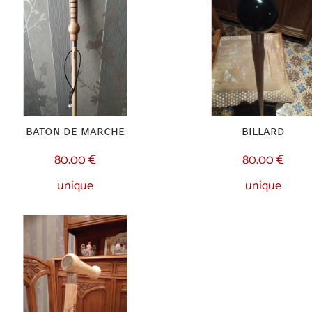
baton de marche
billard
80.00 €
80.00 €
unique
unique