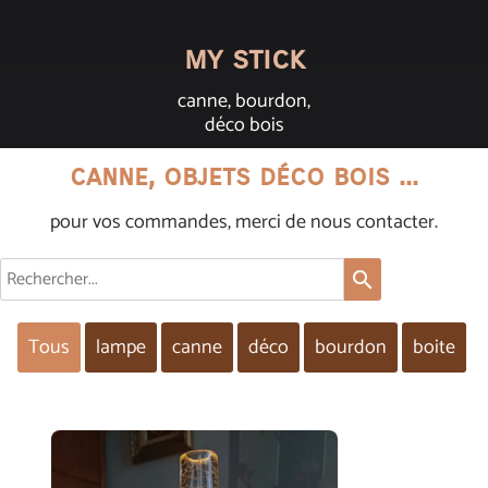
my stick
canne, bourdon,
déco bois
canne, objets déco bois ...
pour vos commandes, merci de nous contacter.
search
Tous
lampe
canne
déco
bourdon
boite