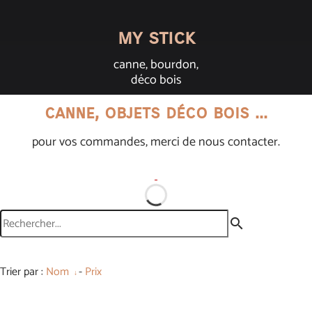
my stick
canne, bourdon,
déco bois
canne, objets déco bois ...
pour vos commandes, merci de nous contacter.
search
Trier par :
Nom
-
Prix