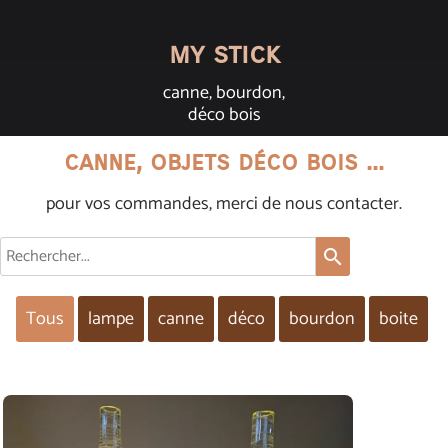
my stick
canne, bourdon,
déco bois
canne, objets déco bois ...
pour vos commandes, merci de nous contacter.
search
Tous
lampe
canne
déco
bourdon
boite